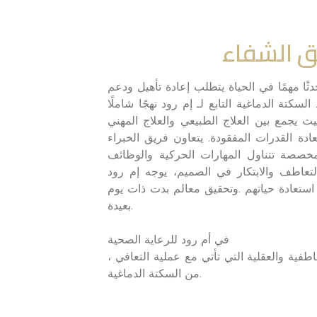
ق الشفاء
ثًا مهمًا في الحياة يتطلب إعادة تأهيل ودعم
لسكتة الدماغية التابع لـ إم رود نهجًا شاملًا
ث يجمع بين العلاج الطبيعي والعلاج المهني
دة القدرات المفقودة. يتعاون فريق الخبراء
مخصصة تتناول المهارات الحركية والوظائف
لتعاطف والابتكار في الصميم، يوجه إم رود
 استعادة حياتهم .وتحقيق معالم بدت ذات يوم
بعيدة.
في أم رود للرعاية الصحية
، نحن نفهم التحديات الجسدية والعاطفية والعقلية التي تأتي مع عملية التعافي
من السكتة الدماغية.