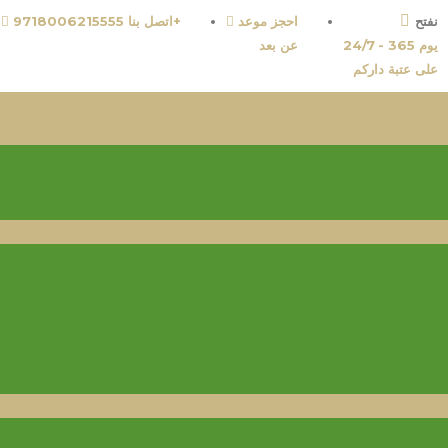
نفتح
احجز موعد
اتصل بنا 9718006215555+
24/7 - 365 يوم
عن بعد
على عتبة داركم