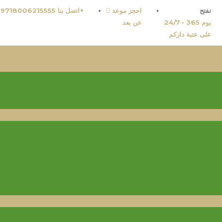
نفتح
احجز موعد
اتصل بنا 9718006215555+
24/7 - 365 يوم
عن بعد
على عتبة داركم