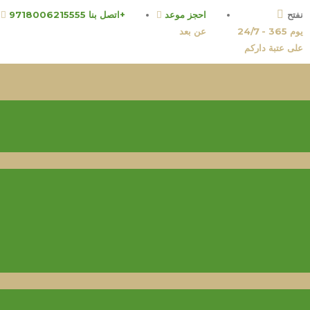
نفتح
احجز موعد
اتصل بنا 9718006215555+
24/7 - 365 يوم
عن بعد
على عتبة داركم